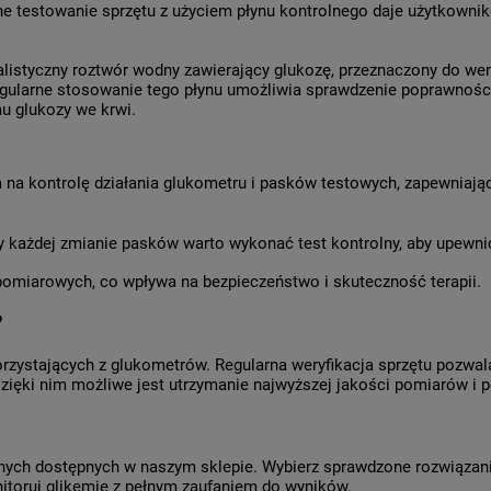
e testowanie sprzętu z użyciem płynu kontrolnego daje użytkownik
alistyczny roztwór wodny zawierający glukozę, przeznaczony do w
gularne stosowanie tego płynu umożliwia sprawdzenie poprawności 
u glukozy we krwi.
 na kontrolę działania glukometru i pasków testowych, zapewnia
 każdej zmianie pasków warto wykonać test kontrolny, aby upewnić
miarowych, co wpływa na bezpieczeństwo i skuteczność terapii.
?
rzystających z glukometrów. Regularna weryfikacja sprzętu pozwa
zięki nim możliwe jest utrzymanie najwyższej jakości pomiarów i
lnych dostępnych w naszym sklepie. Wybierz sprawdzone rozwiązan
nitoruj glikemię z pełnym zaufaniem do wyników.