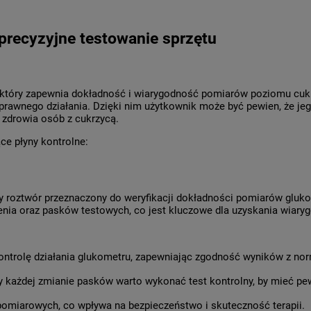
precyzyjne testowanie sprzętu
 który zapewnia dokładność i wiarygodność pomiarów poziomu cukr
oprawnego działania. Dzięki nim użytkownik może być pewien, że je
zdrowia osób z cukrzycą.
ce płyny kontrolne:
zny roztwór przeznaczony do weryfikacji dokładności pomiarów glu
enia oraz pasków testowych, co jest kluczowe dla uzyskania wiar
ntrolę działania glukometru, zapewniając zgodność wyników z n
 każdej zmianie pasków warto wykonać test kontrolny, by mieć pewn
miarowych, co wpływa na bezpieczeństwo i skuteczność terapii.