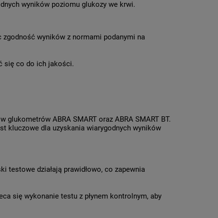
godnych wyników poziomu glukozy we krwi.
jąc zgodność wyników z normami podanymi na
 się co do ich jakości.
miarów glukometrów ABRA SMART oraz ABRA SMART BT.
est kluczowe dla uzyskania wiarygodnych wyników
ski testowe działają prawidłowo, co zapewnia
eca się wykonanie testu z płynem kontrolnym, aby