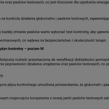
nia oraz pasków testowych, co jest kluczowe dla uzyskania wiary
 na kontrolę działania glukometru i pasków testowych, zapewnia
 każdej zmianie pasków warto wykonać test kontrolny, aby upewnić
miarowych, co wpływa na bezpieczeństwo i skuteczność terapii.
 płyn kontrolny – poziom M
alistyczny roztwór przeznaczony do weryfikacji dokładności po
nie poprawności działania urządzenia oraz pasków testowych, co j
T?
ycie płynu kontrolnego umożliwia potwierdzenie, że glukometr i pa
wym rozpoczęciu korzystania z nowej partii pasków testowych zal