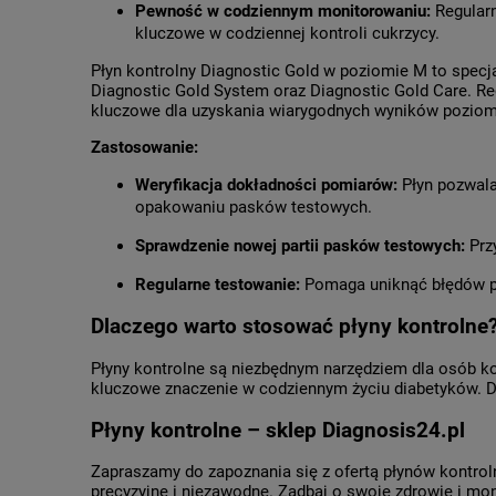
Pewność w codziennym monitorowaniu:
Regularn
kluczowe w codziennej kontroli cukrzycy.
Płyn kontrolny Diagnostic Gold w poziomie M to specj
Diagnostic Gold System oraz Diagnostic Gold Care. Re
kluczowe dla uzyskania wiarygodnych wyników poziom
Zastosowanie:
Weryfikacja dokładności pomiarów:
Płyn pozwala
opakowaniu pasków testowych.
Sprawdzenie nowej partii pasków testowych:
Przy
Regularne testowanie:
Pomaga uniknąć błędów po
Dlaczego warto stosować płyny kontrolne
Płyny kontrolne są niezbędnym narzędziem dla osób ko
kluczowe znaczenie w codziennym życiu diabetyków. D
Płyny kontrolne – sklep Diagnosis24.pl
Zapraszamy do zapoznania się z ofertą płynów kontro
precyzyjne i niezawodne. Zadbaj o swoje zdrowie i mo