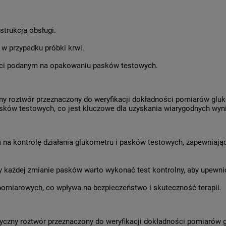
strukcją obsługi.
 w przypadku próbki krwi.
ości podanym na opakowaniu pasków testowych.
czny roztwór przeznaczony do weryfikacji dokładności pomiarów g
asków testowych, co jest kluczowe dla uzyskania wiarygodnych wy
 na kontrolę działania glukometru i pasków testowych, zapewnia
 każdej zmianie pasków warto wykonać test kontrolny, aby upewnić
miarowych, co wpływa na bezpieczeństwo i skuteczność terapii.
styczny roztwór przeznaczony do weryfikacji dokładności pomiaró