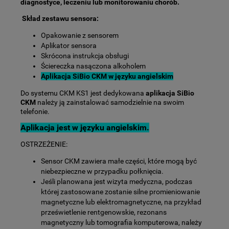
diagnostyce, leczeniu lub monitorowaniu chorób.
Skład zestawu sensora:
Opakowanie z sensorem
Aplikator sensora
Skrócona instrukcja obsługi
Ściereczka nasączona alkoholem
Aplikacja SiBio CKM w języku angielskim
Do systemu CKM KS1 jest dedykowana
aplikacja SiBio
CKM
należy ją zainstalować samodzielnie na swoim
telefonie.
Aplikacja jest w języku angielskim.
OSTRZEŻENIE:
Sensor CKM zawiera małe części, które mogą być
niebezpieczne w przypadku połknięcia.
Jeśli planowana jest wizyta medyczna, podczas
której zastosowane zostanie silne promieniowanie
magnetyczne lub elektromagnetyczne, na przykład
prześwietlenie rentgenowskie, rezonans
magnetyczny lub tomografia komputerowa, należy