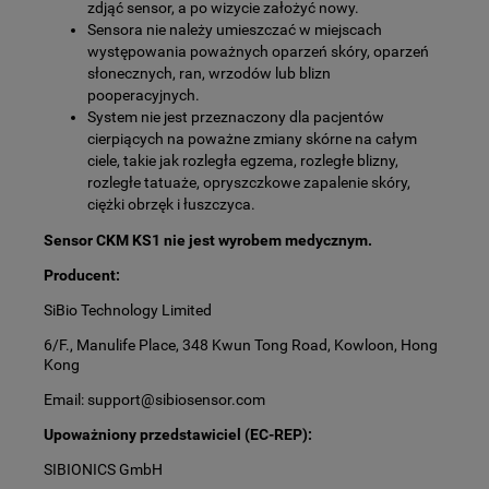
zdjąć sensor, a po wizycie założyć nowy.
Sensora nie należy umieszczać w miejscach
występowania poważnych oparzeń skóry, oparzeń
słonecznych, ran, wrzodów lub blizn
pooperacyjnych.
System nie jest przeznaczony dla pacjentów
cierpiących na poważne zmiany skórne na całym
ciele, takie jak rozległa egzema, rozległe blizny,
rozległe tatuaże, opryszcz­kowe zapalenie skóry,
ciężki obrzęk i łuszczyca.
Sensor CKM KS1 nie jest wyrobem medycznym.
Producent:
SiBio Technology Limited
6/F., Manulife Place, 348 Kwun Tong Road, Kowloon, Hong
Kong
Email: support@sibiosensor.com
Upoważniony przedstawiciel (EC-REP):
SIBIONICS GmbH