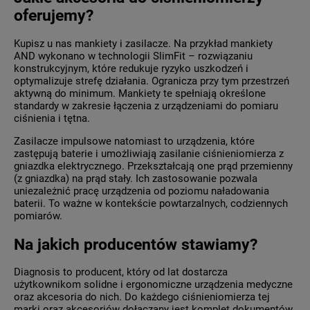
oferujemy?
Kupisz u nas mankiety i zasilacze. Na przykład mankiety
AND wykonano w technologii SlimFit – rozwiązaniu
konstrukcyjnym, które redukuje ryzyko uszkodzeń i
optymalizuje strefę działania. Ogranicza przy tym przestrzeń
aktywną do minimum. Mankiety te spełniają określone
standardy w zakresie łączenia z urządzeniami do pomiaru
ciśnienia i tętna.
Zasilacze impulsowe natomiast to urządzenia, które
zastępują baterie i umożliwiają zasilanie ciśnieniomierza z
gniazdka elektrycznego. Przekształcają one prąd przemienny
(z gniazdka) na prąd stały. Ich zastosowanie pozwala
uniezależnić pracę urządzenia od poziomu naładowania
baterii. To ważne w kontekście powtarzalnych, codziennych
pomiarów.
Na jakich producentów stawiamy?
Diagnosis to producent, który od lat dostarcza
użytkownikom solidne i ergonomiczne urządzenia medyczne
oraz akcesoria do nich. Do każdego ciśnieniomierza tej
marki oraz akcesoriów dołączany jest komplet dokumentów,