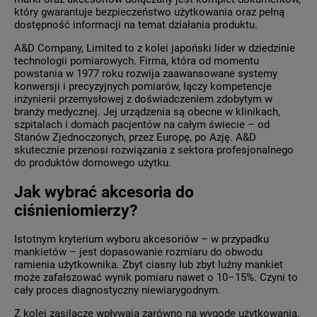
który gwarantuje bezpieczeństwo użytkowania oraz pełną
dostępność informacji na temat działania produktu.
A&D Company, Limited to z kolei japoński lider w dziedzinie
technologii pomiarowych. Firma, która od momentu
powstania w 1977 roku rozwija zaawansowane systemy
konwersji i precyzyjnych pomiarów, łączy kompetencje
inżynierii przemysłowej z doświadczeniem zdobytym w
branży medycznej. Jej urządzenia są obecne w klinikach,
szpitalach i domach pacjentów na całym świecie – od
Stanów Zjednoczonych, przez Europę, po Azję. A&D
skutecznie przenosi rozwiązania z sektora profesjonalnego
do produktów domowego użytku.
Jak wybrać akcesoria do
ciśnieniomierzy?
Istotnym kryterium wyboru akcesoriów – w przypadku
mankietów – jest dopasowanie rozmiaru do obwodu
ramienia użytkownika. Zbyt ciasny lub zbyt luźny mankiet
może zafałszować wynik pomiaru nawet o 10–15%. Czyni to
cały proces diagnostyczny niewiarygodnym.
Z kolei zasilacze wpływają zarówno na wygodę użytkowania,