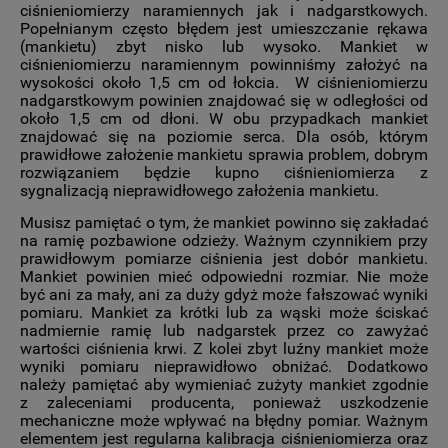
ciśnieniomierzy naramiennych jak i nadgarstkowych.
Popełnianym często błędem jest umieszczanie rękawa
(mankietu) zbyt nisko lub wysoko. Mankiet w
ciśnieniomierzu naramiennym powinniśmy założyć na
wysokości około 1,5 cm od łokcia. W ciśnieniomierzu
nadgarstkowym powinien znajdować się w odległości od
około 1,5 cm od dłoni. W obu przypadkach mankiet
znajdować się na poziomie serca. Dla osób, którym
prawidłowe założenie mankietu sprawia problem, dobrym
rozwiązaniem będzie kupno ciśnieniomierza z
sygnalizacją nieprawidłowego założenia mankietu.
Musisz pamiętać o tym, że mankiet powinno się zakładać
na ramię pozbawione odzieży. Ważnym czynnikiem przy
prawidłowym pomiarze ciśnienia jest dobór mankietu.
Mankiet powinien mieć odpowiedni rozmiar. Nie może
być ani za mały, ani za duży gdyż może fałszować wyniki
pomiaru. Mankiet za krótki lub za wąski może ściskać
nadmiernie ramię lub nadgarstek przez co zawyżać
wartości ciśnienia krwi. Z kolei zbyt luźny mankiet może
wyniki pomiaru nieprawidłowo obniżać. Dodatkowo
należy pamiętać aby wymieniać zużyty mankiet zgodnie
z zaleceniami producenta, ponieważ uszkodzenie
mechaniczne może wpływać na błędny pomiar. Ważnym
elementem jest regularna kalibracja ciśnieniomierza oraz