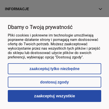
INFORMACJE
MOJE KONTO
Dbamy o Twoją prywatność
KONTAKT
Pliki cookies i pokrewne im technologie umożliwiają
poprawne działanie strony i pomagają nam dostosować
ofertę do Twoich potrzeb. Możesz zaakceptować
wykorzystanie przez nas wszystkich tych plików i przejść
do sklepu lub dostosować użycie plików do swoich
preferencji, wybierając opcję "Dostosuj zgody".
zaakceptuj tylko niezbędne
dostosuj zgody
pokaż pełną wersję strony
zaakceptuj wszystkie
Sklep internetowy Shoper.pl