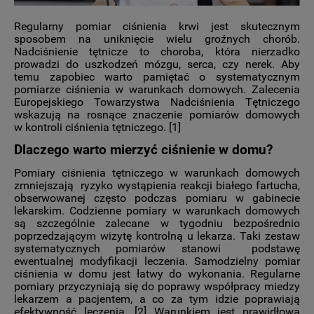
Regularny pomiar ciśnienia krwi jest skutecznym
sposobem na uniknięcie wielu groźnych chorób.
Nadciśnienie tętnicze to choroba, która nierzadko
prowadzi do uszkodzeń mózgu, serca, czy nerek. Aby
temu zapobiec warto pamiętać o systematycznym
pomiarze ciśnienia w warunkach domowych. Zalecenia
Europejskiego Towarzystwa Nadciśnienia Tętniczego
wskazują na rosnące znaczenie pomiarów domowych
w kontroli ciśnienia tętniczego. [1]
Dlaczego warto mierzyć ciśnienie w domu?
Pomiary ciśnienia tętniczego w warunkach domowych
zmniejszają ryzyko wystąpienia reakcji białego fartucha,
obserwowanej często podczas pomiaru w gabinecie
lekarskim. Codzienne pomiary w warunkach domowych
są szczególnie zalecane w tygodniu bezpośrednio
poprzedzającym wizytę kontrolną u lekarza. Taki zestaw
systematycznych pomiarów stanowi podstawę
ewentualnej modyfikacji leczenia. Samodzielny pomiar
ciśnienia w domu jest łatwy do wykonania. Regularne
pomiary przyczyniają się do poprawy współpracy miedzy
lekarzem a pacjentem, a co za tym idzie poprawiają
efektywność leczenia. [2] Warunkiem jest prawidłowa