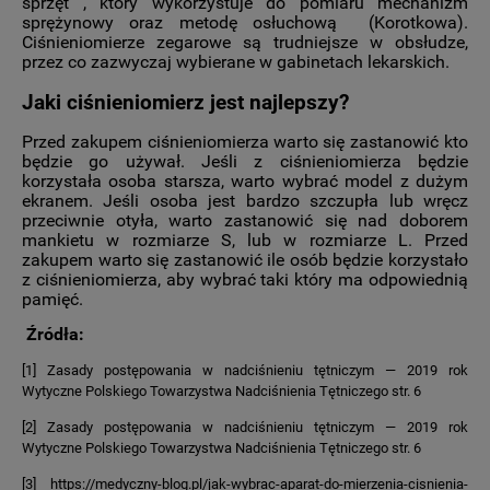
sprzęt , który wykorzystuje do pomiaru mechanizm
sprężynowy oraz metodę osłuchową (Korotkowa).
Ciśnieniomierze zegarowe są trudniejsze w obsłudze,
przez co zazwyczaj wybierane w gabinetach lekarskich.
Jaki ciśnieniomierz jest najlepszy?
Przed zakupem ciśnieniomierza warto się zastanowić kto
będzie go używał. Jeśli z ciśnieniomierza będzie
korzystała osoba starsza, warto wybrać model z dużym
ekranem. Jeśli osoba jest bardzo szczupła lub wręcz
przeciwnie otyła, warto zastanowić się nad doborem
mankietu w rozmiarze S, lub w rozmiarze L. Przed
zakupem warto się zastanowić ile osób będzie korzystało
z ciśnieniomierza, aby wybrać taki który ma odpowiednią
pamięć.
Źródła:
[1] Zasady postępowania w nadciśnieniu tętniczym — 2019 rok
Wytyczne Polskiego Towarzystwa Nadciśnienia Tętniczego str. 6
[2] Zasady postępowania w nadciśnieniu tętniczym — 2019 rok
Wytyczne Polskiego Towarzystwa Nadciśnienia Tętniczego str. 6
[3] https://medyczny-blog.pl/jak-wybrac-aparat-do-mierzenia-cisnienia-