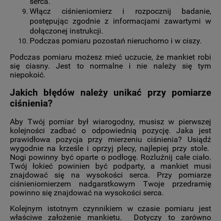
serca.
Włącz ciśnieniomierz i rozpocznij badanie,
postępując zgodnie z informacjami zawartymi w
dołączonej instrukcji.
Podczas pomiaru pozostań nieruchomo i w ciszy.
Podczas pomiaru możesz mieć uczucie, że mankiet robi
się ciasny. Jest to normalne i nie należy się tym
niepokoić.
Jakich błędów należy unikać przy pomiarze
ciśnienia?
Aby Twój pomiar był wiarogodny, musisz w pierwszej
kolejności zadbać o odpowiednią pozycję. Jaka jest
prawidłowa pozycja przy mierzeniu ciśnienia? Usiądź
wygodnie na krześle i oprzyj plecy, najlepiej przy stole.
Nogi powinny być oparte o podłogę. Rozluźnij całe ciało.
Twój łokieć powinien być podparty, a mankiet musi
znajdować się na wysokości serca. Przy pomiarze
ciśnieniomierzem nadgarstkowym Twoje przedramię
powinno się znajdować na wysokości serca.
Kolejnym istotnym czynnikiem w czasie pomiaru jest
właściwe założenie mankietu. Dotyczy to zarówno