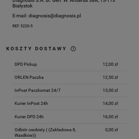
Diagnosis S.A. ul. Gen. W. Andersa 38A, 15-113
Białystok
E-mail:
diagnosis@diagnosis.pl
REF. 5220-5
KOSZTY DOSTAWY
CENA NIE ZAWIERA EWENTUALNYCH
KOSZTÓW PŁATNOŚCI
DPD Pickup
12,00 zł
ORLEN Paczka
12,50 zł
InPost Paczkomat 24/7
13,00 zł
Kurier InPost 24h
14,00 zł
Kurier DPD 24h
16,00 zł
Odbiór osobisty
( (Zakładowa 8,
0,00 zł
Wasilków))