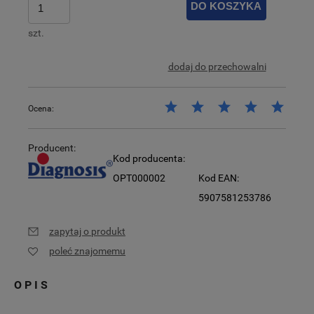
DO KOSZYKA
szt.
dodaj do przechowalni
Ocena:
Producent:
Kod producenta:
OPT000002
Kod EAN:
5907581253786
zapytaj o produkt
poleć znajomemu
OPIS