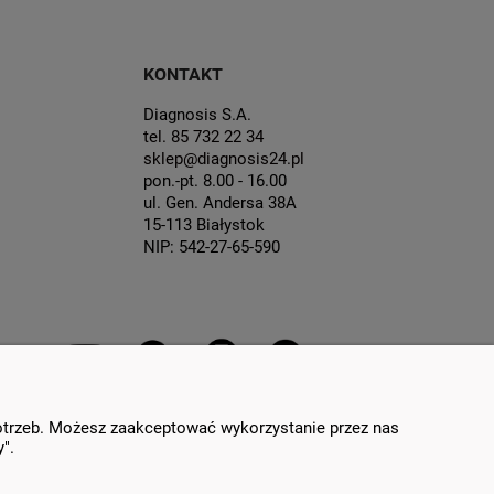
KONTAKT
Diagnosis S.A.
tel. 85 732 22 34
sklep@diagnosis24.pl
pon.-pt. 8.00 - 16.00
ul. Gen. Andersa 38A
15-113 Białystok
NIP: 542-27-65-590
potrzeb. Możesz zaakceptować wykorzystanie przez nas
".