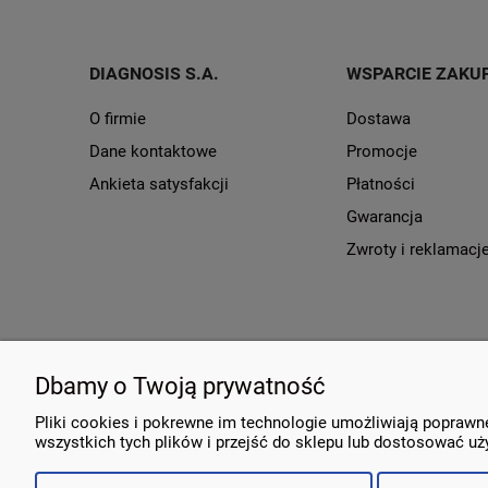
DIAGNOSIS S.A.
WSPARCIE ZAKU
O firmie
Dostawa
Dane kontaktowe
Promocje
Ankieta satysfakcji
Płatności
Gwarancja
Zwroty i reklamacj
Dbamy o Twoją prywatność
Pliki cookies i pokrewne im technologie umożliwiają popraw
wszystkich tych plików i przejść do sklepu lub dostosować uży