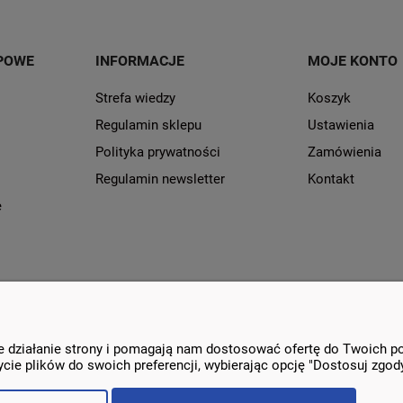
POWE
INFORMACJE
MOJE KONTO
Strefa wiedzy
Koszyk
Regulamin sklepu
Ustawienia
Polityka prywatności
Zamówienia
Regulamin newsletter
Kontakt
e
ne działanie strony i pomagają nam dostosować ofertę do Twoich 
Sklep internetowy Shoper.pl
cie plików do swoich preferencji, wybierając opcję "Dostosuj zgody