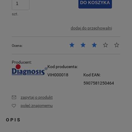
DO KOSZYKA
szt.
dodaj do przechowalni
Ocena:
Producent:
Kod producenta:
VIH000018
Kod EAN:
5907581250464
zapytaj o produkt
poleć znajomemu
OPIS