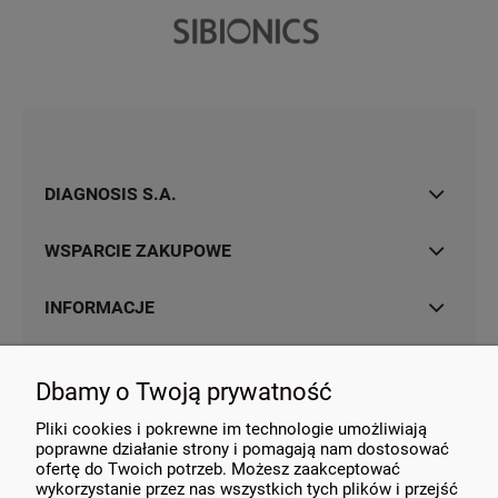
DIAGNOSIS S.A.
WSPARCIE ZAKUPOWE
INFORMACJE
MOJE KONTO
Dbamy o Twoją prywatność
KONTAKT
Pliki cookies i pokrewne im technologie umożliwiają
poprawne działanie strony i pomagają nam dostosować
ofertę do Twoich potrzeb. Możesz zaakceptować
wykorzystanie przez nas wszystkich tych plików i przejść