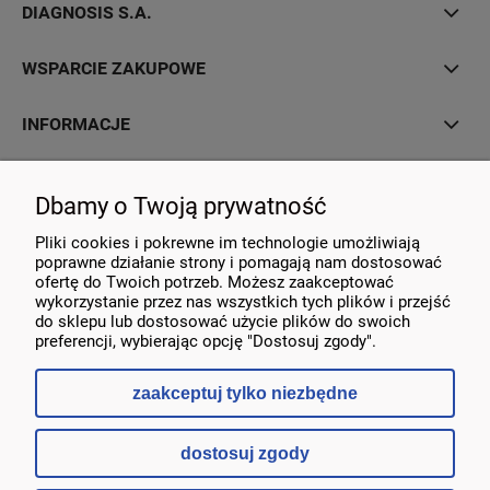
DIAGNOSIS S.A.
WSPARCIE ZAKUPOWE
INFORMACJE
MOJE KONTO
Dbamy o Twoją prywatność
KONTAKT
Pliki cookies i pokrewne im technologie umożliwiają
poprawne działanie strony i pomagają nam dostosować
ofertę do Twoich potrzeb. Możesz zaakceptować
wykorzystanie przez nas wszystkich tych plików i przejść
do sklepu lub dostosować użycie plików do swoich
preferencji, wybierając opcję "Dostosuj zgody".
zaakceptuj tylko niezbędne
dostosuj zgody
pokaż pełną wersję strony