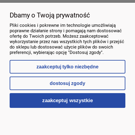
MOJE KONTO
Dbamy o Twoją prywatność
KONTAKT
Pliki cookies i pokrewne im technologie umożliwiają
poprawne działanie strony i pomagają nam dostosować
ofertę do Twoich potrzeb. Możesz zaakceptować
wykorzystanie przez nas wszystkich tych plików i przejść
do sklepu lub dostosować użycie plików do swoich
preferencji, wybierając opcję "Dostosuj zgody".
zaakceptuj tylko niezbędne
dostosuj zgody
pokaż pełną wersję strony
zaakceptuj wszystkie
Sklep internetowy Shoper.pl