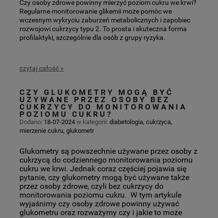
Czy osoby zdrowe powinny mierzyć poziom cukru we krwi?
Regularne monitorowanie glikemii może pomóc we
wczesnym wykryciu zaburzeń metabolicznych i zapobiec
rozwojowi cukrzycy typu 2. To prosta i skuteczna forma
profilaktyki, szczególnie dla osób z grupy ryzyka.
czytaj całość »
CZY GLUKOMETRY MOGĄ BYĆ
UŻYWANE PRZEZ OSOBY BEZ
CUKRZYCY DO MONITOROWANIA
POZIOMU CUKRU?
Dodano:
18-07-2024
w kategorii:
diabetologia
,
cukrzyca
,
mierzenie cukru
,
glukometr
Glukometry są powszechnie używane przez osoby z
cukrzycą do codziennego monitorowania poziomu
cukru we krwi. Jednak coraz częściej pojawia się
pytanie, czy glukometry mogą być używane także
przez osoby zdrowe, czyli bez cukrzycy do
monitorowania poziomu cukru. W tym artykule
wyjaśnimy czy osoby zdrowe powinny używać
glukometru oraz rozważymy czy i jakie to może