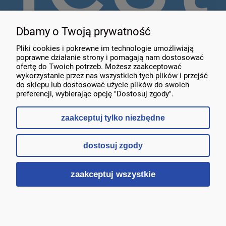
MOJE KONTO
Dbamy o Twoją prywatność
wyr
KONTAKT
Pliki cookies i pokrewne im technologie umożliwiają
poprawne działanie strony i pomagają nam dostosować
ofertę do Twoich potrzeb. Możesz zaakceptować
wykorzystanie przez nas wszystkich tych plików i przejść
do sklepu lub dostosować użycie plików do swoich
preferencji, wybierając opcję "Dostosuj zgody".
zaakceptuj tylko niezbędne
dostosuj zgody
pokaż pełną wersję strony
med
zaakceptuj wszystkie
Sklep internetowy Shoper.pl