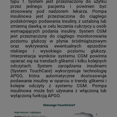
typu 1. System jest przeznaczony do użytku
przez jednego pacjenta i powinien być
stosowany pod nadzorem lekarza. Pompa
insulinowa jest przeznaczona do ciągłego
podskórnego podawania insuliny, z ustaloną lub
zmienną dawką, w celu leczenia cukrzycy u osób
wymagających podania insuliny. System CGM
jest przeznaczony do ciągłego monitorowania
poziomu glukozy w płynie śródmiąższowym
oraz wykrywania ewentualnych epizodów
niskiego i wysokiego poziomu glukozy.
Interpretacja wyników systemu CGM powinna
opierać się na trendach glikemii i kilku kolejnych
odczytach. System zarządzania insulinami
(System TouchCare) wykorzystuje technologię
APGO, która automatycznie dostosowuje
podawanie insuliny w oparciu o trendy glikemii i
kolejne odczyty z systemu CGM. Pompa
insulinowa może być używana z włączoną lub
wyłączoną funkcją APGO.