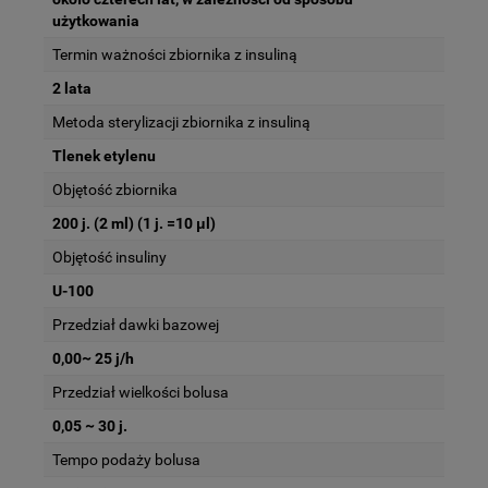
użytkowania
Termin ważności zbiornika z insuliną
2 lata
Metoda sterylizacji zbiornika z insuliną
Tlenek etylenu
Objętość zbiornika
200 j. (2 ml) (1 j. =10 μl)
Objętość insuliny
U-100
Przedział dawki bazowej
0,00~ 25 j/h
Przedział wielkości bolusa
0,05 ~ 30 j.
Tempo podaży bolusa