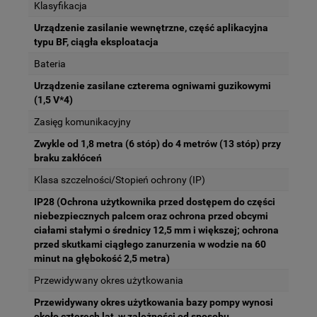
Klasyfikacja
Urządzenie zasilanie wewnętrzne, część aplikacyjna
typu BF, ciągła eksploatacja
Bateria
Urządzenie zasilane czterema ogniwami guzikowymi
(1,5 V*4)
Zasięg komunikacyjny
Zwykle od 1,8 metra (6 stóp) do 4 metrów (13 stóp) przy
braku zakłóceń
Klasa szczelności/Stopień ochrony (IP)
IP28 (Ochrona użytkownika przed dostępem do części
niebezpiecznych palcem oraz ochrona przed obcymi
ciałami stałymi o średnicy 12,5 mm i większej; ochrona
przed skutkami ciągłego zanurzenia w wodzie na 60
minut na głębokość 2,5 metra)
Przewidywany okres użytkowania
Przewidywany okres użytkowania bazy pompy wynosi
około czterech lat, w zależności od sposobu