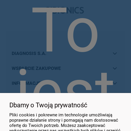
To
DIAGNOSIS S.A.
jest
WSPARCIE ZAKUPOWE
INFORMACJE
MOJE KONTO
Dbamy o Twoją prywatność
KONTAKT
Pliki cookies i pokrewne im technologie umożliwiają
poprawne działanie strony i pomagają nam dostosować
ofertę do Twoich potrzeb. Możesz zaakceptować
wykorzystanie przez nas wszystkich tych plików i przejść