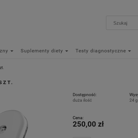
zny
Suplementy diety
Testy diagnostyczne
t.
SZT.
Dostępność:
Wysy
duża ilość
24 g
Cena 
Cena:
płatn
250,00 zł