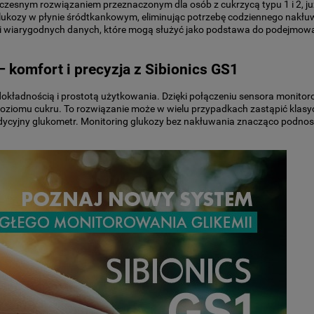
zesnym rozwiązaniem przeznaczonym dla osób z cukrzycą typu 1 i 2, już 
lukozy w płynie śródtkankowym, eliminując potrzebę codziennego nakłu
wi wiarygodnych danych, które mogą służyć jako podstawa do podejmowa
 komfort i precyzja z Sibionics GS1
kładnością i prostotą użytkowania. Dzięki połączeniu sensora monitorowa
ziomu cukru. To rozwiązanie może w wielu przypadkach zastąpić klasyc
ycyjny glukometr. Monitoring glukozy bez nakłuwania znacząco podnosi