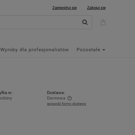
Zarejestruj się
Zaloguj się
Wyroby dla profesjonalistów
Pozostałe
łka w:
Dostawa:
odziny
Darmowa
sprawdź formy dostawy
nie zawiera ewentualnych kosztów
ości