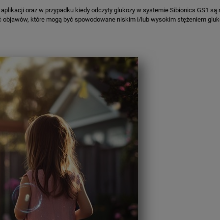
u w aplikacji oraz w przypadku kiedy odczyty glukozy w systemie Sibionics GS1 
ć objawów, które mogą być spowodowane niskim i/lub wysokim stężeniem gluk