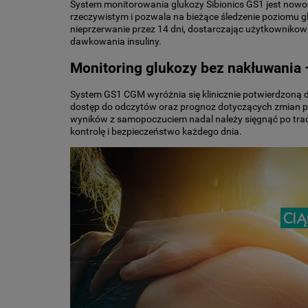
System monitorowania glukozy Sibionics GS1 jest nowoc
rzeczywistym i pozwala na bieżące śledzenie poziomu g
nieprzerwanie przez 14 dni, dostarczając użytkowniko
dawkowania insuliny.
Monitoring glukozy bez nakłuwania –
System GS1 CGM wyróżnia się klinicznie potwierdzoną do
dostęp do odczytów oraz prognoz dotyczących zmian po
wyników z samopoczuciem nadal należy sięgnąć po trad
kontrolę i bezpieczeństwo każdego dnia.